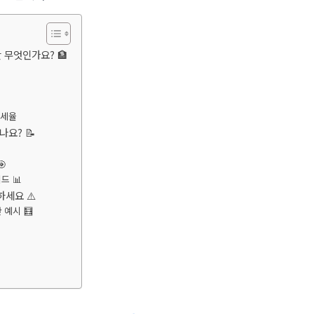
 무엇인가요? 🏦
 세율
나요? 📝

드 📊
하세요 ⚠️
 예시 🧮