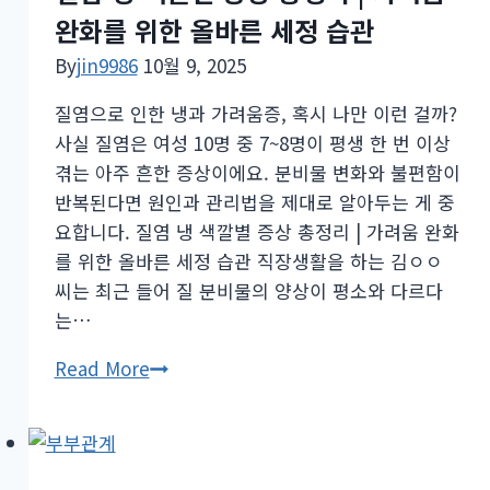
동
완화를 위한 올바른 세정 습관
맥
성
By
jin9986
10월 9, 2025
발
질염으로 인한 냉과 가려움증, 혹시 나만 이런 걸까?
기
사실 질염은 여성 10명 중 7~8명이 평생 한 번 이상
부
겪는 아주 흔한 증상이에요. 분비물 변화와 불편함이
전
반복된다면 원인과 관리법을 제대로 알아두는 게 중
의
요합니다. 질염 냉 색깔별 증상 총정리 | 가려움 완화
원
를 위한 올바른 세정 습관 직장생활을 하는 김ㅇㅇ
인
씨는 최근 들어 질 분비물의 양상이 평소와 다르다
과
는…
예
방
질
Read More
법,
염
자
냉
가
색
진
깔