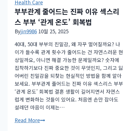
Health Care
단
별
부부관계 줄어드는 진짜 이유 섹스리
부
증
터
스 부부 ‘관계 온도’ 회복법
상
치
총
By
jin9986
10월 25, 2025
료
정
까
40대, 50대 부부의 친밀감, 왜 자꾸 멀어질까요? 나
리
지
이가 들수록 관계 횟수가 줄어드는 건 자연스러운 현
|
상일까요, 아니면 해결 가능한 문제일까요? 숫자에
가
집착하기보다 진짜 중요한 것이 무엇인지, 그리고 잃
려
어버린 친밀감을 되찾는 현실적인 방법을 함께 알아
움
보세요. 부부관계 줄어드는 진짜 이유 섹스리스 부부
완
‘관계 온도’ 회복법 결혼 생활이 길어지면서 자연스
화
럽게 변화하는 것들이 있어요. 처음엔 손만 잡아도
를
설레던 마음이 이제는…
위
한
부
Read More
올
부