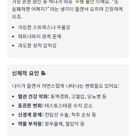
가장 흔한 원인 중 하나가 바로
수행 불안
이에요. “또
실패하면 어쩌지?”라는 생각이 들면서 오히려 긴장하게
되죠.
극심한 스트레스나 우울감
파트너와의 관계 문제
과도한 성적 압박감
신체적 요인 📝
나이가 들면서 자연스럽게 나타나는 변화들도 있어요:
혈관 건강 악화:
동맥경화, 고혈압, 당뇨병 등
호르몬 변화:
테스토스테론 수치 감소
신경계 문제:
전립선 수술, 척추 손상 등
약물 부작용:
항우울제, 혈압약 등