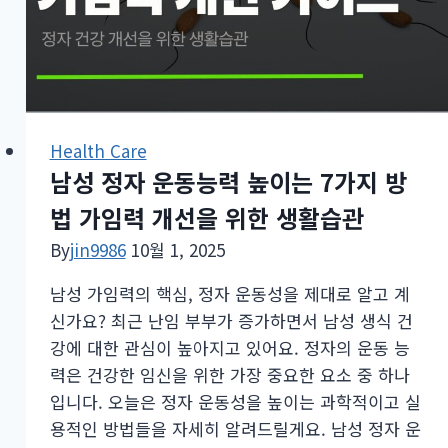
로
발
기
부
전
회
Health Care
복
남성 정자 운동능력 높이는 7가지 방
가
법 가임력 개선을 위한 생활습관
능
By
jin9986
10월 1, 2025
할
까?
남성 가임력의 핵심, 정자 운동성을 제대로 알고 계
신가요? 최근 난임 부부가 증가하면서 남성 생식 건
강에 대한 관심이 높아지고 있어요. 정자의 운동 능
력은 건강한 임신을 위한 가장 중요한 요소 중 하나
입니다. 오늘은 정자 운동성을 높이는 과학적이고 실
용적인 방법들을 자세히 알려드릴게요. 남성 정자 운