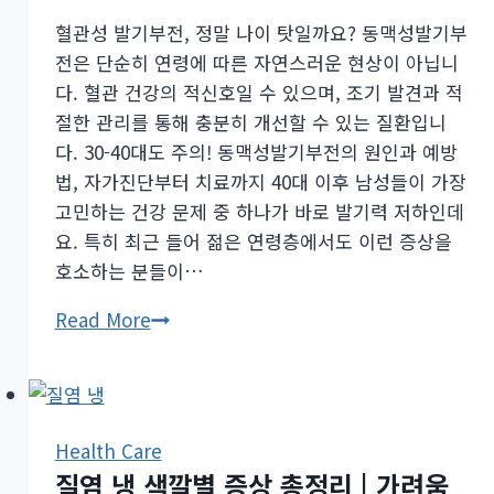
혈관성 발기부전, 정말 나이 탓일까요? 동맥성발기부
전은 단순히 연령에 따른 자연스러운 현상이 아닙니
다. 혈관 건강의 적신호일 수 있으며, 조기 발견과 적
절한 관리를 통해 충분히 개선할 수 있는 질환입니
다. 30-40대도 주의! 동맥성발기부전의 원인과 예방
법, 자가진단부터 치료까지 40대 이후 남성들이 가장
고민하는 건강 문제 중 하나가 바로 발기력 저하인데
요. 특히 최근 들어 젊은 연령층에서도 이런 증상을
호소하는 분들이…
30-
Read More
40
대
도
주
Health Care
의!
질염 냉 색깔별 증상 총정리 | 가려움