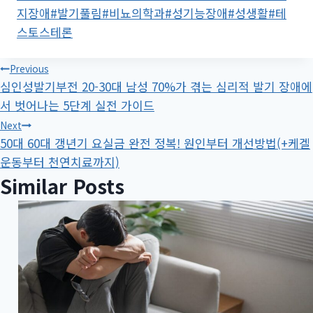
Tags:
지장애
#
발기풀림
#
비뇨의학과
#
성기능장애
#
성생활
#
테
스토스테론
글
Previous
심인성발기부전 20-30대 남성 70%가 겪는 심리적 발기 장애에
탐
서 벗어나는 5단계 실전 가이드
색
Next
50대 60대 갱년기 요실금 완전 정복! 원인부터 개선방법(+케겔
운동부터 천연치료까지)
Similar Posts