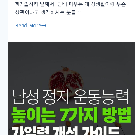
까? 솔직히 말해서, 담배 피우는 게 성생활이랑 무슨
될
상관이냐고 생각하시는 분들…
까?
성
40
Read More
기
대
능
흡
저
연
하
자
의
발
숨
기
은
력
원
저
인
하,
금
연
만
으