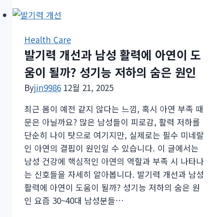
바
관
른
계
세
줄
Health Care
정
어
발기력 개선과 남성 활력에 아연이 도
습
드
관
움이 될까? 성기능 저하의 숨은 원인
는
진
By
jin9986
12월 21, 2025
짜
최근 몸이 예전 같지 않다는 느낌, 혹시 아연 부족 때
이
문은 아닐까요? 많은 남성들이 피로감, 활력 저하를
유
단순히 나이 탓으로 여기지만, 실제로는 필수 미네랄
섹
인 아연의 결핍이 원인일 수 있습니다. 이 글에서는
스
남성 건강에 핵심적인 아연의 역할과 부족 시 나타나
리
는 신호들을 자세히 알아봅니다. 발기력 개선과 남성
스
활력에 아연이 도움이 될까? 성기능 저하의 숨은 원
부
인 요즘 30~40대 남성분들…
부
‘관