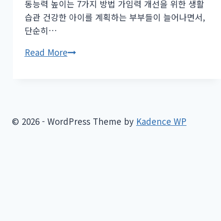
동능력 높이는 7가지 방법 가임력 개선을 위한 생활
습관 건강한 아이를 계획하는 부부들이 늘어나면서,
단순히…
남
Read More
성
정
자
운
동
© 2026 - WordPress Theme by
Kadence WP
능
력
높
이
는
7
가