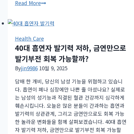
발
Read More
계
기
온
력
도’
개
회
선
Health Care
복
과
40대 흡연자 발기력 저하, 금연만으로
법
남
발기부전 회복 가능할까?
성
활
By
jin9986
10월 9, 2025
력
담배 한 개비, 당신의 남성 기능을 위협하고 있습니
에
다. 흡연이 폐나 심장에만 나쁜 줄 아셨나요? 실제로
아
는 남성의 성기능과 직결된 혈관 건강까지 심각하게
연
훼손시킵니다. 오늘은 많은 분들이 간과하는 흡연과
이
발기력의 상관관계, 그리고 금연만으로도 회복 가능
도
한 놀라운 변화들을 함께 살펴보겠습니다. 40대 흡연
움
자 발기력 저하, 금연만으로 발기부전 회복 가능할
이