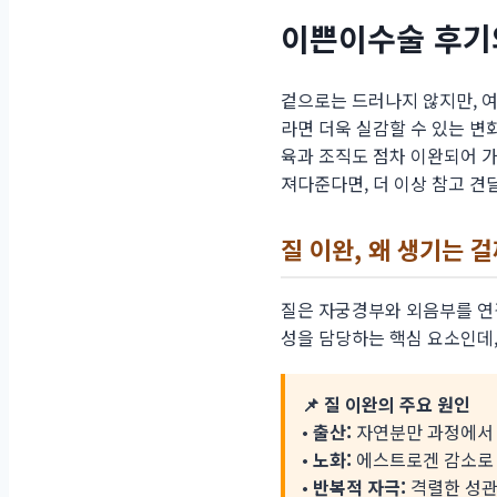
이쁜이수술 후기
겉으로는 드러나지 않지만, 
라면 더욱 실감할 수 있는 변
육과 조직도 점차 이완되어 
져다준다면, 더 이상 참고 견
질 이완, 왜 생기는 걸
질은 자궁경부와 외음부를 연결
성을 담당하는 핵심 요소인데,
📌 질 이완의 주요 원인
•
출산:
자연분만 과정에서 
•
노화:
에스트로겐 감소로 
•
반복적 자극:
격렬한 성관